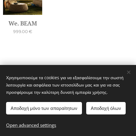
We. BEAM
999.00
€
Χρησιμοποιούμε τα cookies για να εξασφαλίσουμε την σωστή
λειτουργία και ασφάλεια των ιστοσελίδων μας και για να σας
© 2022 Διατηρούνται όλα τα δικαιώματα
προσφέρουμε την καλύτερη δυνατή εμπειρία χρήσης.
Όροι και Προϋποθέσεις
|
Πολιτική απορρήτου
www.loewe-gallery-thessaloniki.gr
Cookies
Αποδοχή μόνο των απαραίτητων
Αποδοχή όλων
Languages
Open advanced settings
Ελληνικά
English