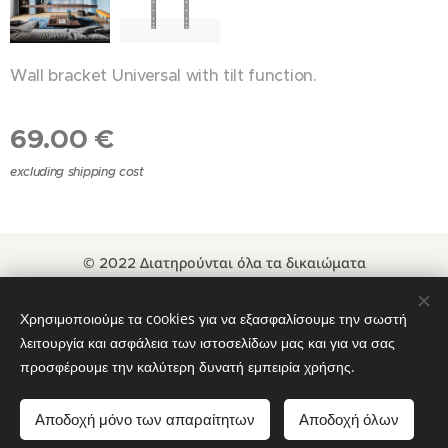
Wall bracket Universal with tilt function.
69.00
€
excluding shipping cost
© 2022 Διατηρούνται όλα τα δικαιώματα
Όροι και Προϋποθέσεις
|
Πολιτική απορρήτου
Χρησιμοποιούμε τα cookies για να εξασφαλίσουμε την σωστή
www.loewe-gallery-thessaloniki.gr
Cookies
λειτουργία και ασφάλεια των ιστοσελίδων μας και για να σας
προσφέρουμε την καλύτερη δυνατή εμπειρία χρήσης.
Languages
Ελληνικά
English
Αποδοχή μόνο των απαραίτητων
Αποδοχή όλων