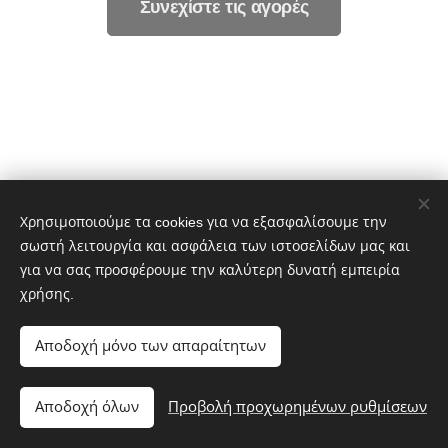
Συνεχίστε τις αγορές
Χρησιμοποιούμε τα cookies για να εξασφαλίσουμε την
σωστή λειτουργία και ασφάλεια των ιστοσελίδων μας και
για να σας προσφέρουμε την καλύτερη δυνατή εμπειρία
© 2022 Διατηρούνται όλα τα δικαιώματα
χρήσης.
Όροι και Προϋποθέσεις
|
Πολιτική απορρήτου
Αποδοχή μόνο των απαραίτητων
www.loewe-gallery-thessaloniki.gr
Cookies
Γλώσσες
Αποδοχή όλων
Προβολή προχωρημένων ρυθμίσεων
Ελληνικά
English