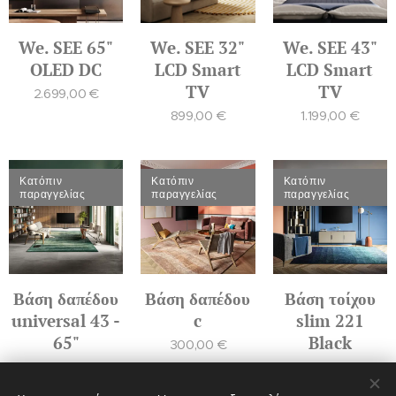
We. SEE 65"
We. SEE 32"
We. SEE 43"
OLED DC
LCD Smart
LCD Smart
TV
TV
2.699,00
€
899,00
€
1.199,00
€
Κατόπιν
Κατόπιν
Κατόπιν
παραγγελίας
παραγγελίας
παραγγελίας
Βάση δαπέδου
Βάση δαπέδου
Βάση τοίχου
universal 43 -
c
slim 221
65"
Black
300,00
€
500,00
€
89,00
€