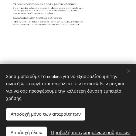
© 2022 Διατηρούνται όλα τα δικαιώματα
Χρησιμοποιούμε τα cookies για να εξασφαλίσουμε την
Όροι και Προϋποθέσεις
|
Πολιτική απορρήτου
σωστή λειτουργία και ασφάλεια των ιστοσελίδων μας και
www.loewe-gallery-thessaloniki.gr
Cookies
για να σας προσφέρουμε την καλύτερη δυνατή εμπειρία
χρήσης.
Γλώσσες
Ελληνικά
English
Αποδοχή μόνο των απαραίτητων
Προσθήκη στο καλάθι
Αποδοχή όλων
Προβολή προχωρημένων ρυθμίσεων