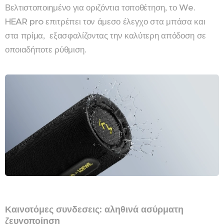
Βελτιστοποιημένο για οριζόντια τοποθέτηση, το We.
HEAR pro επιτρέπει τον άμεσο έλεγχο στα μπάσα και
στα πρίμα, εξασφαλίζοντας την καλύτερη απόδοση σε
οποιαδήποτε ρύθμιση.
Καινοτόμες συνδεσεις: αληθινά ασύρματη
ζευγοποίηση