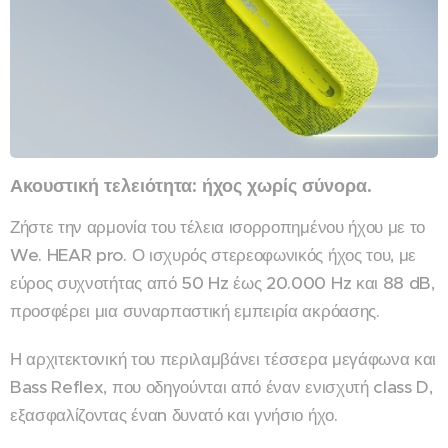
Ακουστική τελειότητα: ήχος χωρίς σύνορα.
Ζήστε την αρμονία του τέλεια ισορροπημένου ήχου με το
We. HEAR pro. Ο ισχυρός στερεοφωνικός ήχος του, με
εύρος συχνοτήτας από 50 Hz έως 20.000 Hz και 88 dB,
προσφέρει μια συναρπαστική εμπειρία ακρόασης.
Η αρχιτεκτονική του περιλαμβάνει τέσσερα μεγάφωνα και
Bass Reflex, που οδηγούνται από έναν ενισχυτή class D,
εξασφαλίζοντας έναn δυνατό και γνήσιο ήχο.