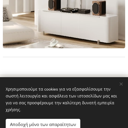
© 2022 Διατηρούνται όλα τα δικαιώματα
Χρησιμοποιούμε τα cookies για να εξασφαλίσουμε την
Όροι και Προϋποθέσεις
|
Πολιτική απορρήτου
σωστή λειτουργία και ασφάλεια των ιστοσελίδων μας και
www.loewe-gallery-thessaloniki.gr
Cookies
για να σας προσφέρουμε την καλύτερη δυνατή εμπειρία
χρήσης.
Γλώσσες
Ελληνικά
English
Αποδοχή μόνο των απαραίτητων