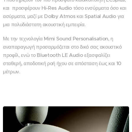
και προσφέρουν Hi-Res Audio τόσο ενσύρματα όσο και
ασύρματα, μαζί με Dolby Atmos και Spatial Audio για
μια πολυδιάστατη ακουστική εμπειρία.
Με την τεχνολογία Mimi Sound Personalisation, η
αναπαραγωγή προσαρμόζεται στο δικό σας ακουστικό
προφίλ, ενώ το Bluetooth LE Audio εξασφαλίζει
σταθερή, αποδοτική ροή ήχου σε απόσταση έως και 10
μέτρων.