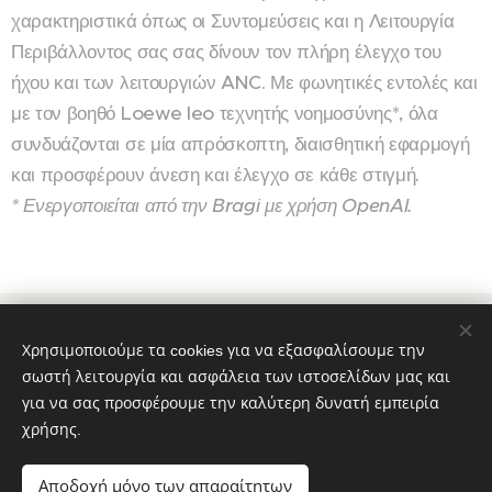
χαρακτηριστικά όπως οι Συντομεύσεις και η Λειτουργία
Περιβάλλοντος σας σας δίνουν τον πλήρη έλεγχο του
ήχου και των λειτουργιών ANC. Με φωνητικές εντολές και
με τον βοηθό Loewe leo τεχνητής νοημοσύνης*, όλα
συνδυάζονται σε μία απρόσκοπτη, διαισθητική εφαρμογή
και προσφέρουν άνεση και έλεγχο σε κάθε στιγμή.
* Ενεργοποιείται από την Bragi με χρήση OpenAI.
© 2022 Διατηρούνται όλα τα δικαιώματα
Χρησιμοποιούμε τα cookies για να εξασφαλίσουμε την
Όροι και Προϋποθέσεις
|
Πολιτική απορρήτου
σωστή λειτουργία και ασφάλεια των ιστοσελίδων μας και
www.loewe-gallery-thessaloniki.gr
Cookies
για να σας προσφέρουμε την καλύτερη δυνατή εμπειρία
χρήσης.
Γλώσσες
Ελληνικά
English
Αποδοχή μόνο των απαραίτητων