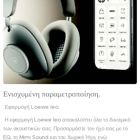
Ενισχυμένη παραμετροποίηση.
Εφαρμογή Loewe leo.
Η εφαρμογή Loewe leo αποκαλύπτει όλο το δυναμικό
των ακουστικών σας. Προσαρμόστε τον ήχο σας με το
EQ, το Mimi Sound και τον Χωρικό Ήχο, ενώ