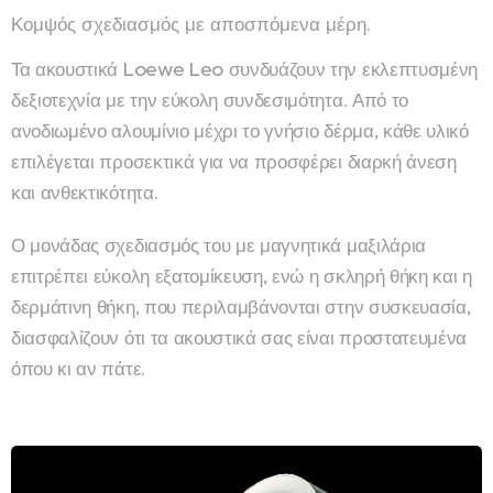
Κομψός σχεδιασμός με αποσπόμενα μέρη.
Τα ακουστικά Loewe Leo συνδυάζουν την εκλεπτυσμένη
δεξιοτεχνία με την εύκολη συνδεσιμότητα. Από το
ανοδιωμένο αλουμίνιο μέχρι το γνήσιο δέρμα, κάθε υλικό
επιλέγεται προσεκτικά για να προσφέρει διαρκή άνεση
και ανθεκτικότητα.
Ο μονάδας σχεδιασμός του με μαγνητικά μαξιλάρια
επιτρέπει εύκολη εξατομίκευση, ενώ η σκληρή θήκη και η
δερμάτινη θήκη, που περιλαμβάνονται στην συσκευασία,
διασφαλίζουν ότι τα ακουστικά σας είναι προστατευμένα
όπου κι αν πάτε.