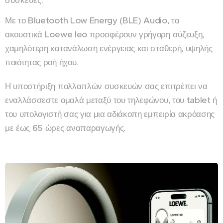
συσκευές.
Με το Bluetooth Low Energy (BLE) Audio, τα
ακουστικά Loewe leo προσφέρουν γρήγορη σύζευξη,
χαμηλότερη κατανάλωση ενέργειας και σταθερή, υψηλής
ποιότητας ροή ήχου.
Η υποστήριξη πολλαπλών συσκευών σας επιτρέπει να
εναλλάσσεστε ομαλά μεταξύ του τηλεφώνου, του tablet ή
του υπολογιστή σας για μια αδιάκοπη εμπειρία ακρόασης
με έως 65 ώρες αναπαραγωγής.