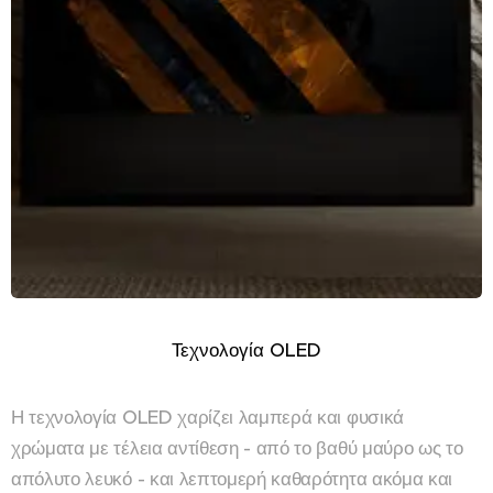
Τεχνολογία OLED
Η τεχνολογία OLED χαρίζει λαμπερά και φυσικά
χρώματα με τέλεια αντίθεση - από το βαθύ μαύρο ως το
απόλυτο λευκό - και λεπτομερή καθαρότητα ακόμα και