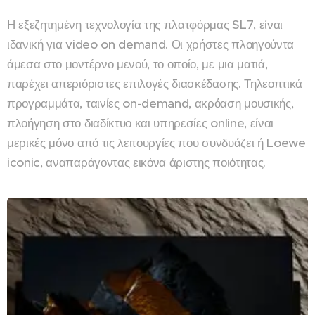
Η εξεζητημένη τεχνολογία της πλατφόρμας SL7, είναι
ιδανική για video on demand. Οι χρήστες πλοηγούντα
άμεσα στο μοντέρνο μενού, το οποίο, με μια ματιά,
παρέχει απεριόριστες επιλογές διασκέδασης. Τηλεοπτικά
προγραμμάτα, ταινίες on-demand, ακρόαση μουσικής,
πλοήγηση στο διαδίκτυο και υπηρεσίες online, είναι
μερικές μόνο από τις λειτουργίες που συνδυάζει ή Loewe
iconic, αναπαράγοντας εικόνα άριστης ποιότητας.