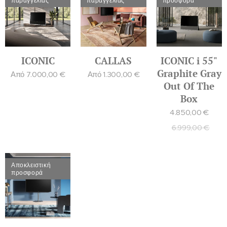
παραγγελίας
παραγγελίας
προσφορά
ICONIC
CALLAS
ICONIC i 55"
Graphite Gray
Από
7.000,00
€
Από
1.300,00
€
Out Of The
Box
4.850,00
€
6.999,00
€
Αποκλειστική
προσφορά