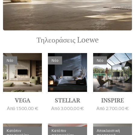
Τηλεοράσεις Loewe
Νέο
Νέο
Νέο
VEGA
STELLAR
INSPIRE
Από
1.500,00
€
Από
3.000,00
€
Από
2.700,00
€
Κατόπιν
Κατόπιν
Αποκλειστική