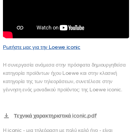
Ρωτήστε μας για την Loewe iconic
Η συνεργασία ανάμεσα στην πρόσφατα δημιουργηθείσα
κατηγορία προϊόντων ήχου Loewe και στην κλασική
κατηγορία της των τηλεοράσεων, συνετέλεσε στην
γέννηση ενός μοναδικού προϊόντος: της Loewe iconic.
Τεχνικά χαρακτηριστικά iconic.pdf
Η iconic - μια τηλεόραση με πολύ καλό ήχο - είναι